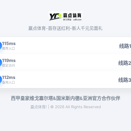
赢点体育-首存送红利-新人千元见面礼
115ms
线路
推荐入口
119ms
线路
稳定访问
112ms
线路
备用入口
西甲皇家维戈塞尔塔&国米斯内德&亚洲官方合作伙伴
赢点体育! | © 2026 All Rights Reserved